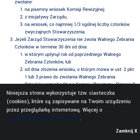
zwołane:
na pisemny wniosek Komisji Rewizyjnej;
z inicjatywy Zarządu,
na wniosek, co najmniej 1/3 ogólnej liczby członków
zwyczajnych Stowarzyszenia.
Jeżeli Zarząd Stowarzyszenia nie zwoła Walnego Zebrania
Członków w terminie 30 dni od dnia:
w którym upłynął rok od poprzedniego Walnego
Zebrania Członków, lub
od dnia złożenia wniosku, o którym mowa w ust. 2 pkt
1 lub 3 prawo do zwołania Walnego Zebrania
Członków przechodzi na Komisję Rewizyjną. Przepis §
18 ust. 5 stosuje się odpowiednio.
Niniejsza strona wykorzystuje tzw. ciasteczka
(cookies), które są zapisywane na Twoim urządzeniu
§ 20
przez przeglądarkę internetową. Więcej o
przechowywaniu plików cookies
.
Do kompetencji Walnego Zebrania Członków należy:
Zamknij X
uchwalanie planu działalności Stowarzyszenia oraz
kierunków rozwoju tej działalności;