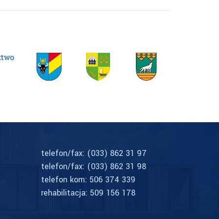
telefon/fax:
(033) 862 31 97
telefon/fax:
(033) 862 31 98
telefon kom:
506 374 339
rehabilitacja:
509 156 178