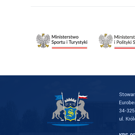
Stowar
Eurobe
34-325
ul. Kró