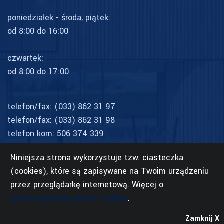
poniedziałek - środa, piątek:
od 8:00 do 16:00
czwartek:
od 8:00 do 17:00
telefon/fax:
(033) 862 31 97
telefon/fax:
(033) 862 31 98
telefon kom:
506 374 339
rehabilitacja:
509 156 178
Niniejsza strona wykorzystuje tzw. ciasteczka
(cookies), które są zapisywane na Twoim urządzeniu
przez przeglądarkę internetową. Więcej o
przechowywaniu plików cookies
.
Zamknij X
© 2021 WizjaNet, Eurobeskidy