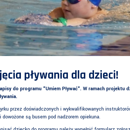
ęcia pływania dla dzieci!
zapisy do programu "Umiem Pływać". W ramach projektu dz
pływania.
rku przez doświadczonych i wykwalifikowanych instruktorów
ci dowożone są busem pod nadzorem opiekuna.
apisać dziecko do programu należy wypełnić formularz zgłosz