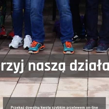
zyj naszą dział
Przekaż dowolną kwotę szybkim przelewem on-line