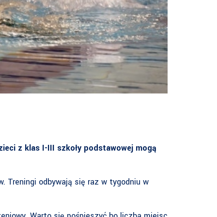
ieci z klas I-III szkoły podstawowej mogą
. Treningi odbywają się raz w tygodniu w
eniowy. Warto się pośpieszyć bo liczba miejsc